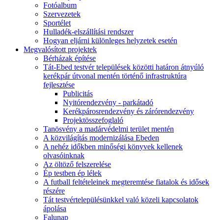
Fotóalbum
Szervezetek
Sportélet
Hulladék-elszállítási rendszer
Hogyan eljárni különleges helyzetek esetén
Megvalósított projektek
Bérházak építése
Tát-Ebed testvér települések közötti határon átnyúló
kerékpár útvonal mentén történő infrastruktúra
fejlesztése
Publicitás
Nyitórendezvény - parkátadó
Kerékpárosrendezvény és zárórendezvény
Projektösszefoglaló
Tanösvény a madárvédelmi terület mentén
A közvilágítás modernizálása Ebeden
A nehéz időkben minőségi könyvek kellenek
olvasóinknak
Az öltöző felszerelése
Ép testben ép lélek
A futball feltételeinek megteremtése fiatalok és idősek
részére
Tát testvértelepülésünkkel való közeli kapcsolatok
ápolása
Falunap