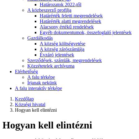
Határozatok 2022-től
A közbeszerző profilja
Határérték feletti megrendelések
Határérték alatti megrendelések
Alacsony értékű rendelések
Egyéb dokumentumok, összefoglaló jelentések
Gazdálkodás
A község költségvetése
A község zárószámlája
Évzáró jelentések
Szerződések, számlák, megrendelések
Közzétetelek archívuma
Elérhetőség
A falu térképe
Írjanak nekünk
A falu interaktív térképe
Kezdőlap
Községi hivatal
Hogyan kell elintézni
Hogyan kell elintézni