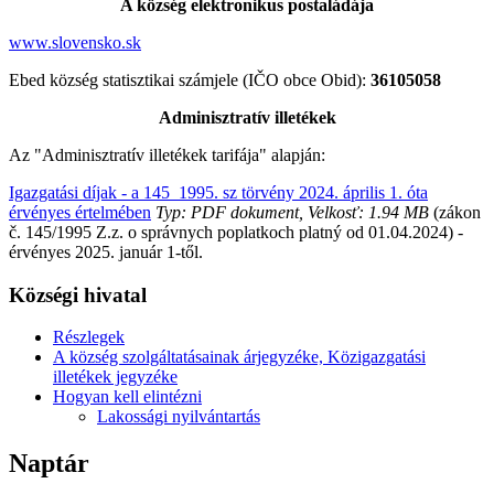
A község elektronikus postaládája
www.slovensko.sk
Ebed község statisztikai számjele (IČO obce Obid):
36105058
Adminisztratív illetékek
Az "Adminisztratív illetékek tarifája" alapján:
Igazgatási díjak - a 145_1995. sz törvény 2024. április 1. óta
érvényes értelmében
Typ: PDF dokument, Velkosť: 1.94 MB
(zákon
č. 145/1995 Z.z. o správnych poplatkoch platný od 01.04.2024) -
érvényes 2025. január 1-től.
Községi hivatal
Részlegek
A község szolgáltatásainak árjegyzéke, Közigazgatási
illetékek jegyzéke
Hogyan kell elintézni
Lakossági nyilvántartás
Naptár