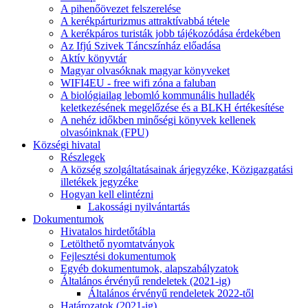
A pihenőövezet felszerelése
A kerékpárturizmus attraktívabbá tétele
A kerékpáros turisták jobb tájékozódása érdekében
Az Ifjú Szivek Táncszínház előadása
Aktív könyvtár
Magyar olvasóknak magyar könyveket
WIFI4EU - free wifi zóna a faluban
A biológiailag lebomló kommunális hulladék
keletkezésének megelőzése és a BLKH értékesítése
A nehéz időkben minőségi könyvek kellenek
olvasóinknak (FPU)
Községi hivatal
Részlegek
A község szolgáltatásainak árjegyzéke, Közigazgatási
illetékek jegyzéke
Hogyan kell elintézni
Lakossági nyilvántartás
Dokumentumok
Hivatalos hirdetőtábla
Letölthető nyomtatványok
Fejlesztési dokumentumok
Egyéb dokumentumok, alapszabályzatok
Általános érvényű rendeletek (2021-ig)
Általános érvényű rendeletek 2022-től
Határozatok (2021-ig)