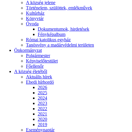
A község jelene
Történelem, szülöttek, emlékművek
Kultúrház
Könyvtár
Óvoda
Dokumentumok, hirdetések
Fényképalbum
Római katolikus egyház
Tanösvény a madárvédelmi területen
Önkormányzat
Polgármester
Képviselőtestület
Főellenőr
A község életéből
Aktuális hírek
Ebedi hírhordó
2026
2025
2024
2023
2022
2021
2020
2019
Eseménynaptár