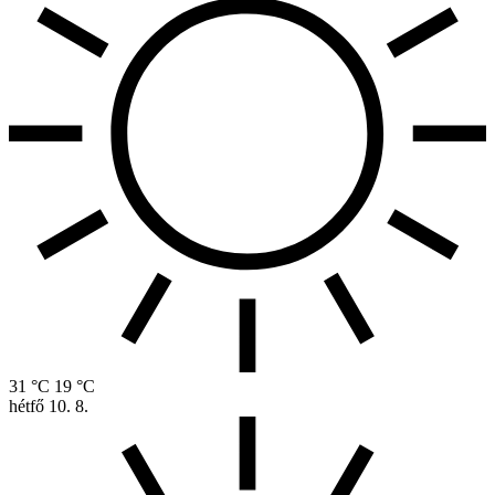
31 °C
19 °C
hétfő
10. 8.