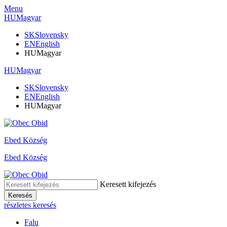
Menu
HU
Magyar
SK
Slovensky
EN
English
HU
Magyar
HU
Magyar
SK
Slovensky
EN
English
HU
Magyar
Ebed Község
Ebed Község
Keresett kifejezés
Keresés
részletes keresés
Falu