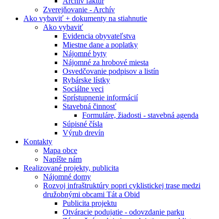
Archív faktúr
Zverejňovanie - Archív
Ako vybaviť + dokumenty na stiahnutie
Ako vybaviť
Evidencia obyvateľstva
Miestne dane a poplatky
Nájomné byty
Nájomné za hrobové miesta
Osvedčovanie podpisov a listín
Rybárske lístky
Sociálne veci
Sprístupnenie informácií
Stavebná činnosť
Formuláre, žiadosti - stavebná agenda
Súpisné čísla
Výrub drevín
Kontakty
Mapa obce
Napíšte nám
Realizované projekty, publicita
Nájomné domy
Rozvoj infraštruktúry popri cyklistickej trase medzi
družobnými obcami Tát a Obid
Publicita projektu
Otváracie podujatie - odovzdanie parku