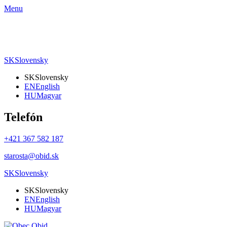
Menu
SK
Slovensky
SK
Slovensky
EN
English
HU
Magyar
Telefón
+421 367 582 187
starosta@obid.sk
SK
Slovensky
SK
Slovensky
EN
English
HU
Magyar