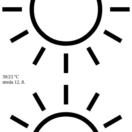
39/23 °C
streda
12. 8.