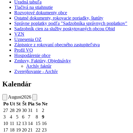
Úradná tabuľa
Tlačivá na stiahnutie
Rozvojové dokumenty obce
Ostatné dokumenty, rokovacie poriadky, štatúty
Správne poplatky podľa "Sadzobníka správnych poplatkov"
Sadzobník cien za služby poskytovaných obcou Obid
VZN
Uznesenia OZ
Zápisnice z rokovaní obecného zastupiteľstva
Profil VO
Hospodárenie obce
Zmluvy, Faktúry, Objednávky
Archív faktúr
Zverejňovanie - Archív
Kalendár
August
2026
Po
Ut
St
Št
Pia
So
Ne
27
28
29
30
31
1
2
3
4
5
6
7
8
9
10
11
12
13
14
15
16
17
18
19
20
21
22
23