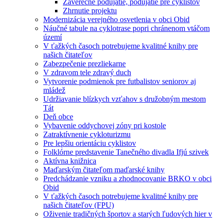
Záverečné podujatie, podujatie pre cyklistov
Zhrnutie projektu
Modernizácia verejného osvetlenia v obci Obid
Náučné tabule na cyklotrase popri chránenom vtáčom
území
V ťažkých časoch potrebujeme kvalitné knihy pre
našich čitateľov
Zabezpečenie prezliekarne
V zdravom tele zdravý duch
Vytvorenie podmienok pre futbalistov seniorov aj
mládež
Udržiavanie blízkych vzťahov s družobným mestom
Tát
Deň obce
Vybavenie oddychovej zóny pri kostole
Zatraktívnenie cykloturizmu
Pre lepšiu orientáciu cyklistov
Folklórne predstavenie Tanečného divadla Ifjú szivek
Aktívna knižnica
Maďarským čitateľom maďarské knihy
Predchádzanie vzniku a zhodnocovanie BRKO v obci
Obid
V ťažkých časoch potrebujeme kvalitné knihy pre
našich čitateľov (FPU)
Oživenie tradičných športov a starých ľudových hier v