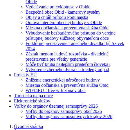
Obide
Vzdelávanie pri cyklotrase v Obide
Bezpečná obec Obid - kamerový systém
Objav a chráň prírodu Podunajska
Oprava interiéru obecnej budovy v Obide
Miestna občianska a preventívna služba Obid
Vybudovanie bezbariérového prístupu do verejne
prístupnej budovy slúžiacej obyvateľom obce
Folklórne predstavenie Tanečného divadla Ifjú Szivek
2024
Zázrak menom ľudová rozprávka - divadelné
predstavenia pre všetky generácie
Môže byť kniha najlepším priateľom človeka?
Vytvorenie zberného dvora na triedený odpad
Projekty EÚ
Zníženie energetickej náročnosti budovy
Miestna občianska a preventívna služba Obid
WIFI4EU - free wifi zóna v obci
Turistická mapa obce
Elektronické služby
Voľby do orgánov územnej samosprávy 2026
Voľby do orgánov samosprávy obcí 2026
Voľby do orgánov samosprávnych krajov 2026
Úvodná stránka