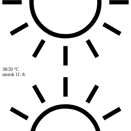
38/20 °C
utorok
11. 8.