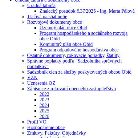
Úradná tabuľa
Znalecký posudok č.37⁄2025 - Ing. Marta Pálová
Tlačivá na stiahnutie
Rozvojové dokumenty obce
Územný plán obce Obid
Program hospodárskeho a sociálneho rozvoja
obce Obid
Komunitný plán obce Obid
Program odpadového hospodárstva obce
Ostatné dokumenty, rokovacie poriadky, štatúty
Správne poplatky podľa "Sadzobníka správnych
poplatkov"
Sadzobník cien za služby poskytovaných obcou Obid
VZN
Uznesenia OZ
Zápisnice z rokovaní obecného zastupiteľstva
2022
2023
2024
2025
2026
Profil VO
Hospodárenie obce
Zmluvy, Faktúry, Objednávky