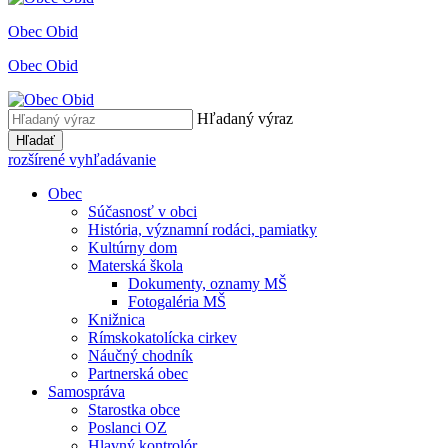
Obec Obid
Obec Obid
Hľadaný výraz
Hľadať
rozšírené vyhľadávanie
Obec
Súčasnosť v obci
História, významní rodáci, pamiatky
Kultúrny dom
Materská škola
Dokumenty, oznamy MŠ
Fotogaléria MŠ
Knižnica
Rímskokatolícka cirkev
Náučný chodník
Partnerská obec
Samospráva
Starostka obce
Poslanci OZ
Hlavný kontrolór