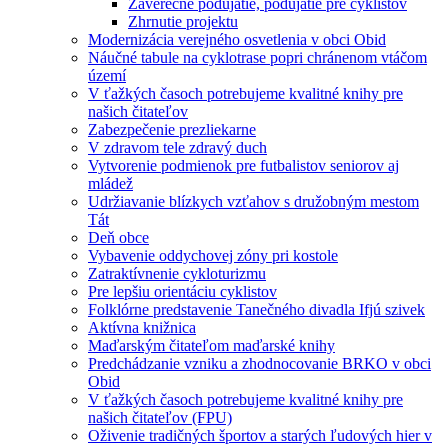
Záverečné podujatie, podujatie pre cyklistov
Zhrnutie projektu
Modernizácia verejného osvetlenia v obci Obid
Náučné tabule na cyklotrase popri chránenom vtáčom
území
V ťažkých časoch potrebujeme kvalitné knihy pre
našich čitateľov
Zabezpečenie prezliekarne
V zdravom tele zdravý duch
Vytvorenie podmienok pre futbalistov seniorov aj
mládež
Udržiavanie blízkych vzťahov s družobným mestom
Tát
Deň obce
Vybavenie oddychovej zóny pri kostole
Zatraktívnenie cykloturizmu
Pre lepšiu orientáciu cyklistov
Folklórne predstavenie Tanečného divadla Ifjú szivek
Aktívna knižnica
Maďarským čitateľom maďarské knihy
Predchádzanie vzniku a zhodnocovanie BRKO v obci
Obid
V ťažkých časoch potrebujeme kvalitné knihy pre
našich čitateľov (FPU)
Oživenie tradičných športov a starých ľudových hier v