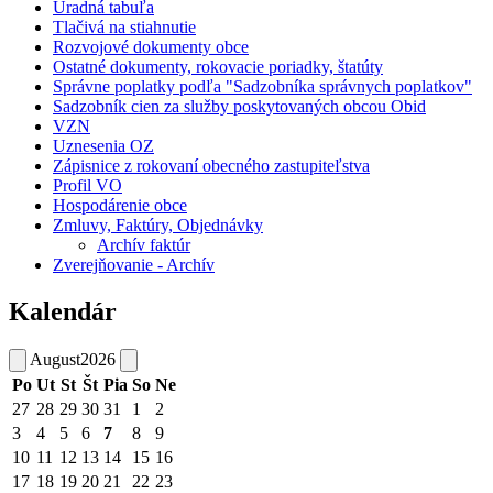
Úradná tabuľa
Tlačivá na stiahnutie
Rozvojové dokumenty obce
Ostatné dokumenty, rokovacie poriadky, štatúty
Správne poplatky podľa "Sadzobníka správnych poplatkov"
Sadzobník cien za služby poskytovaných obcou Obid
VZN
Uznesenia OZ
Zápisnice z rokovaní obecného zastupiteľstva
Profil VO
Hospodárenie obce
Zmluvy, Faktúry, Objednávky
Archív faktúr
Zverejňovanie - Archív
Kalendár
August
2026
Po
Ut
St
Št
Pia
So
Ne
27
28
29
30
31
1
2
3
4
5
6
7
8
9
10
11
12
13
14
15
16
17
18
19
20
21
22
23