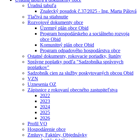
Úradná tabuľa
Znalecký posudok č.37⁄2025 - Ing. Marta Pálová
Tlačivá na stiahnutie
Rozvojové dokumenty obce
Územný plán obce Obid
Program hospodárskeho a sociálneho rozvoja
obce Obid
Komunitný plán obce Obid
Program odpadového hospodárstva obce
Ostatné dokumenty, rokovacie poriadky, štatúty
Správne poplatky podľa "Sadzobníka správnych
poplatkov"
Sadzobník cien za služby poskytovaných obcou Obid
VZN
Uznesenia OZ
Zápisnice z rokovaní obecného zastupiteľstva
2022
2023
2024
2025
2026
Profil VO
Hospodárenie obce
Zmluvy, Faktúry, Objednávky