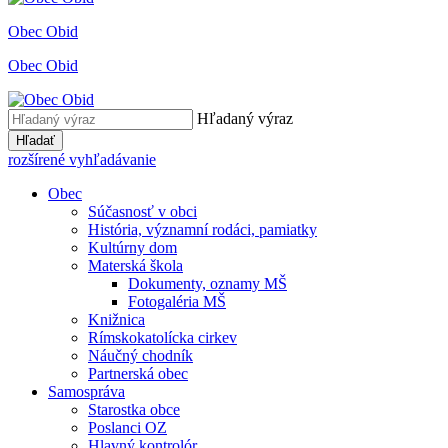
Obec Obid
Obec Obid
Hľadaný výraz
Hľadať
rozšírené vyhľadávanie
Obec
Súčasnosť v obci
História, významní rodáci, pamiatky
Kultúrny dom
Materská škola
Dokumenty, oznamy MŠ
Fotogaléria MŠ
Knižnica
Rímskokatolícka cirkev
Náučný chodník
Partnerská obec
Samospráva
Starostka obce
Poslanci OZ
Hlavný kontrolór