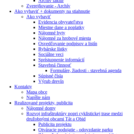
Archív faktúr
Zverejňovanie - Archív
Ako vybaviť + dokumenty na stiahnutie
Ako vybaviť
Evidencia obyvateľstva
Miestne dane a poplatky
Nájomné byty
Nájomné za hrobové miesta
Osvedčovanie podpisov a listín
Rybárske lístky
Sociálne veci
Sprístupnenie informácií
Stavebná činnosť
Formuláre, žiadosti - stavebná agenda
Súpisné čísla
Výrub drevín
Kontakty
Mapa obce
Napíšte nám
Realizované projekty, publicita
Nájomné domy
Rozvoj infraštruktúry popri cyklistickej trase medzi
družobnými obcami Tát a Obid
Publicita projektu
Otváracie podujatie - odovzdanie parku