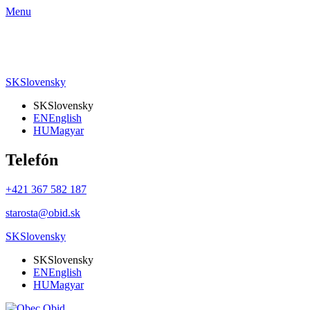
Menu
SK
Slovensky
SK
Slovensky
EN
English
HU
Magyar
Telefón
+421 367 582 187
starosta@obid.sk
SK
Slovensky
SK
Slovensky
EN
English
HU
Magyar