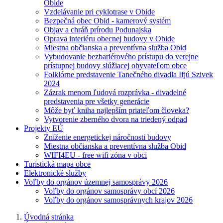
Obide
Vzdelávanie pri cyklotrase v Obide
Bezpečná obec Obid - kamerový systém
Objav a chráň prírodu Podunajska
Oprava interiéru obecnej budovy v Obide
Miestna občianska a preventívna služba Obid
Vybudovanie bezbariérového prístupu do verejne
prístupnej budovy slúžiacej obyvateľom obce
Folklórne predstavenie Tanečného divadla Ifjú Szivek
2024
Zázrak menom ľudová rozprávka - divadelné
predstavenia pre všetky generácie
Môže byť kniha najlepším priateľom človeka?
Vytvorenie zberného dvora na triedený odpad
Projekty EÚ
Zníženie energetickej náročnosti budovy
Miestna občianska a preventívna služba Obid
WIFI4EU - free wifi zóna v obci
Turistická mapa obce
Elektronické služby
Voľby do orgánov územnej samosprávy 2026
Voľby do orgánov samosprávy obcí 2026
Voľby do orgánov samosprávnych krajov 2026
Úvodná stránka