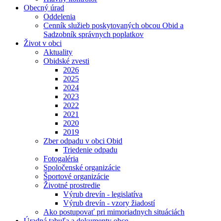
Obecný úrad
Oddelenia
Cenník služieb poskytovaných obcou Obid a
Sadzobník správnych poplatkov
Život v obci
Aktuality
Obidské zvesti
2026
2025
2024
2023
2022
2021
2020
2019
Zber odpadu v obci Obid
Triedenie odpadu
Fotogaléria
Spoločenské organizácie
Športové organizácie
Životné prostredie
Výrub drevín - legislatíva
Výrub drevín - vzory žiadostí
Ako postupovať pri mimoriadnych situáciách
Úradná tabuľa a dokumenty obce