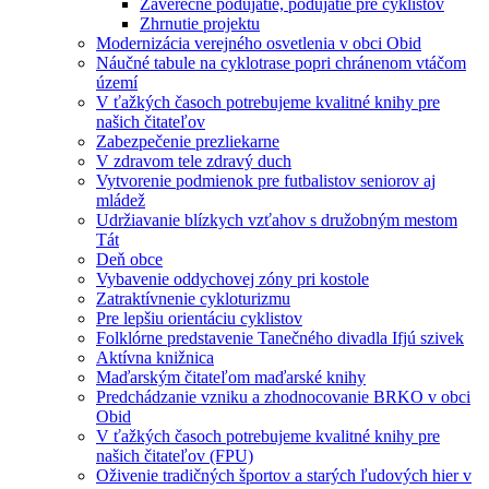
Záverečné podujatie, podujatie pre cyklistov
Zhrnutie projektu
Modernizácia verejného osvetlenia v obci Obid
Náučné tabule na cyklotrase popri chránenom vtáčom
území
V ťažkých časoch potrebujeme kvalitné knihy pre
našich čitateľov
Zabezpečenie prezliekarne
V zdravom tele zdravý duch
Vytvorenie podmienok pre futbalistov seniorov aj
mládež
Udržiavanie blízkych vzťahov s družobným mestom
Tát
Deň obce
Vybavenie oddychovej zóny pri kostole
Zatraktívnenie cykloturizmu
Pre lepšiu orientáciu cyklistov
Folklórne predstavenie Tanečného divadla Ifjú szivek
Aktívna knižnica
Maďarským čitateľom maďarské knihy
Predchádzanie vzniku a zhodnocovanie BRKO v obci
Obid
V ťažkých časoch potrebujeme kvalitné knihy pre
našich čitateľov (FPU)
Oživenie tradičných športov a starých ľudových hier v