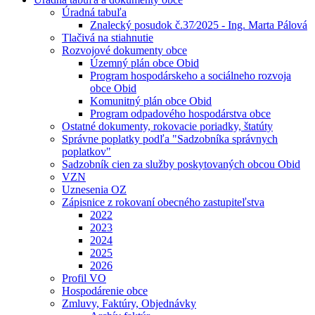
Úradná tabuľa
Znalecký posudok č.37⁄2025 - Ing. Marta Pálová
Tlačivá na stiahnutie
Rozvojové dokumenty obce
Územný plán obce Obid
Program hospodárskeho a sociálneho rozvoja
obce Obid
Komunitný plán obce Obid
Program odpadového hospodárstva obce
Ostatné dokumenty, rokovacie poriadky, štatúty
Správne poplatky podľa "Sadzobníka správnych
poplatkov"
Sadzobník cien za služby poskytovaných obcou Obid
VZN
Uznesenia OZ
Zápisnice z rokovaní obecného zastupiteľstva
2022
2023
2024
2025
2026
Profil VO
Hospodárenie obce
Zmluvy, Faktúry, Objednávky