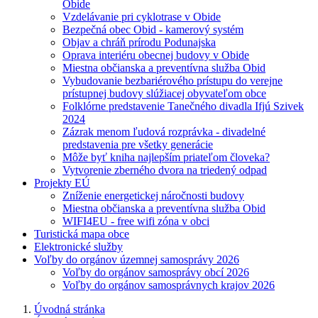
Obide
Vzdelávanie pri cyklotrase v Obide
Bezpečná obec Obid - kamerový systém
Objav a chráň prírodu Podunajska
Oprava interiéru obecnej budovy v Obide
Miestna občianska a preventívna služba Obid
Vybudovanie bezbariérového prístupu do verejne
prístupnej budovy slúžiacej obyvateľom obce
Folklórne predstavenie Tanečného divadla Ifjú Szivek
2024
Zázrak menom ľudová rozprávka - divadelné
predstavenia pre všetky generácie
Môže byť kniha najlepším priateľom človeka?
Vytvorenie zberného dvora na triedený odpad
Projekty EÚ
Zníženie energetickej náročnosti budovy
Miestna občianska a preventívna služba Obid
WIFI4EU - free wifi zóna v obci
Turistická mapa obce
Elektronické služby
Voľby do orgánov územnej samosprávy 2026
Voľby do orgánov samosprávy obcí 2026
Voľby do orgánov samosprávnych krajov 2026
Úvodná stránka