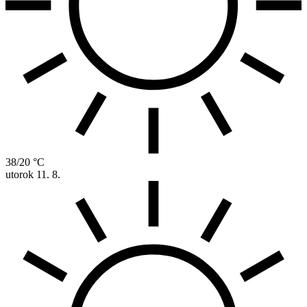
38/20 °C
utorok
11. 8.