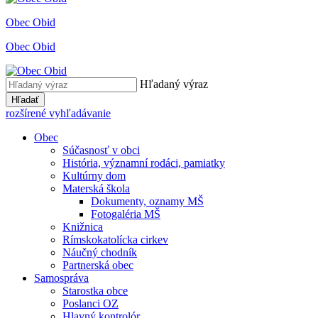
Obec Obid
Obec Obid
Hľadaný výraz
Hľadať
rozšírené vyhľadávanie
Obec
Súčasnosť v obci
História, významní rodáci, pamiatky
Kultúrny dom
Materská škola
Dokumenty, oznamy MŠ
Fotogaléria MŠ
Knižnica
Rímskokatolícka cirkev
Náučný chodník
Partnerská obec
Samospráva
Starostka obce
Poslanci OZ
Hlavný kontrolór