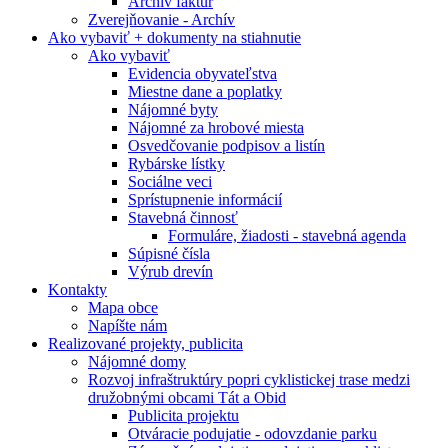
Archív faktúr
Zverejňovanie - Archív
Ako vybaviť + dokumenty na stiahnutie
Ako vybaviť
Evidencia obyvateľstva
Miestne dane a poplatky
Nájomné byty
Nájomné za hrobové miesta
Osvedčovanie podpisov a listín
Rybárske lístky
Sociálne veci
Sprístupnenie informácií
Stavebná činnosť
Formuláre, žiadosti - stavebná agenda
Súpisné čísla
Výrub drevín
Kontakty
Mapa obce
Napíšte nám
Realizované projekty, publicita
Nájomné domy
Rozvoj infraštruktúry popri cyklistickej trase medzi
družobnými obcami Tát a Obid
Publicita projektu
Otváracie podujatie - odovzdanie parku