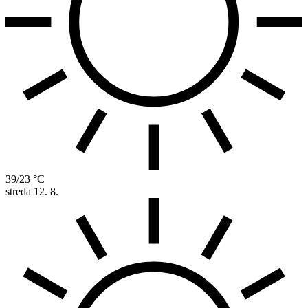
39/23 °C
streda
12. 8.