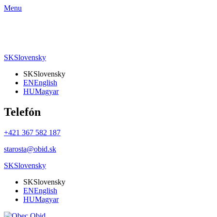
Menu
SK
Slovensky
SK
Slovensky
EN
English
HU
Magyar
Telefón
+421 367 582 187
starosta@obid.sk
SK
Slovensky
SK
Slovensky
EN
English
HU
Magyar