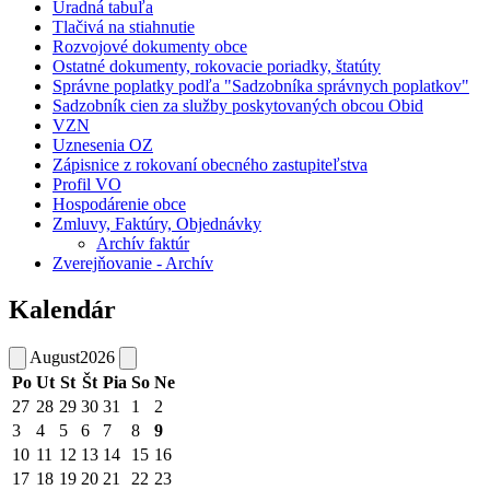
Úradná tabuľa
Tlačivá na stiahnutie
Rozvojové dokumenty obce
Ostatné dokumenty, rokovacie poriadky, štatúty
Správne poplatky podľa "Sadzobníka správnych poplatkov"
Sadzobník cien za služby poskytovaných obcou Obid
VZN
Uznesenia OZ
Zápisnice z rokovaní obecného zastupiteľstva
Profil VO
Hospodárenie obce
Zmluvy, Faktúry, Objednávky
Archív faktúr
Zverejňovanie - Archív
Kalendár
August
2026
Po
Ut
St
Št
Pia
So
Ne
27
28
29
30
31
1
2
3
4
5
6
7
8
9
10
11
12
13
14
15
16
17
18
19
20
21
22
23