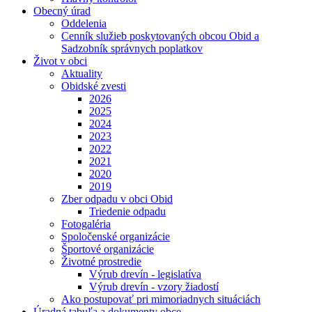
Obecný úrad
Oddelenia
Cenník služieb poskytovaných obcou Obid a
Sadzobník správnych poplatkov
Život v obci
Aktuality
Obidské zvesti
2026
2025
2024
2023
2022
2021
2020
2019
Zber odpadu v obci Obid
Triedenie odpadu
Fotogaléria
Spoločenské organizácie
Športové organizácie
Životné prostredie
Výrub drevín - legislatíva
Výrub drevín - vzory žiadostí
Ako postupovať pri mimoriadnych situáciách
Úradná tabuľa a dokumenty obce