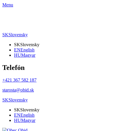
Menu
SK
Slovensky
SK
Slovensky
EN
English
HU
Magyar
Telefón
+421 367 582 187
starosta@obid.sk
SK
Slovensky
SK
Slovensky
EN
English
HU
Magyar