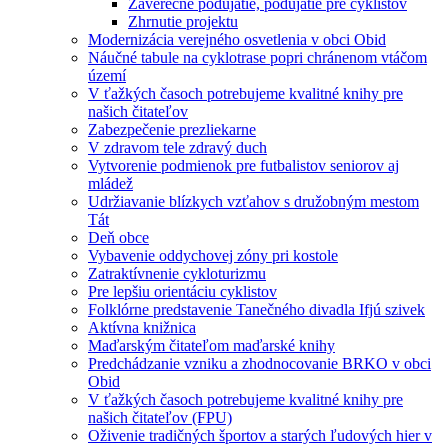
Záverečné podujatie, podujatie pre cyklistov
Zhrnutie projektu
Modernizácia verejného osvetlenia v obci Obid
Náučné tabule na cyklotrase popri chránenom vtáčom
území
V ťažkých časoch potrebujeme kvalitné knihy pre
našich čitateľov
Zabezpečenie prezliekarne
V zdravom tele zdravý duch
Vytvorenie podmienok pre futbalistov seniorov aj
mládež
Udržiavanie blízkych vzťahov s družobným mestom
Tát
Deň obce
Vybavenie oddychovej zóny pri kostole
Zatraktívnenie cykloturizmu
Pre lepšiu orientáciu cyklistov
Folklórne predstavenie Tanečného divadla Ifjú szivek
Aktívna knižnica
Maďarským čitateľom maďarské knihy
Predchádzanie vzniku a zhodnocovanie BRKO v obci
Obid
V ťažkých časoch potrebujeme kvalitné knihy pre
našich čitateľov (FPU)
Oživenie tradičných športov a starých ľudových hier v