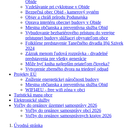
Obide
Vzdelávanie pri cyklotrase v Obide
Bezpečná obec Obid - kamerový systém
Objav a chráň prírodu Podunajska
Oprava interiéru obecnej budovy v Obide
Miestna občianska a preventívna služba Obid
Vybudovanie bezbariérového prístupu do verejne
prístupnej budovy slúžiacej obyvateľom obce
Folklórne predstavenie Tanečného divadla Ifjú Szivek
2024
Zázrak menom ľudová rozprávka - divadelné
predstavenia pre všetky generácie
Môže byť kniha najlepším priateľom človeka?
Vytvorenie zberného dvora na triedený odpad
Projekty EÚ
Zníženie energetickej náročnosti budovy
Miestna občianska a preventívna služba Obid
WIFI4EU - free wifi zóna v obci
Turistická mapa obce
Elektronické služby
Voľby do orgánov územnej samosprávy 2026
Voľby do orgánov samosprávy obcí 2026
Voľby do orgánov samosprávnych krajov 2026
Úvodná stránka