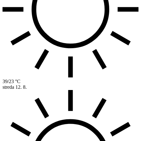
39/23 °C
streda
12. 8.