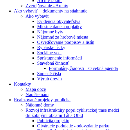
Archív faktúr
Zverejňovanie - Archív
Ako vybaviť + dokumenty na stiahnutie
Ako vybaviť
Evidencia obyvateľstva
Miestne dane a poplatky
Nájomné byty
Nájomné za hrobové miesta
Osvedčovanie podpisov a listín
Rybárske lístky
Sociálne veci
Sprístupnenie informácií
Stavebná činnosť
Formuláre, žiadosti - stavebná agenda
Súpisné čísla
Výrub drevín
Kontakty
Mapa obce
Napíšte nám
Realizované projekty, publicita
Nájomné domy
Rozvoj infraštruktúry popri cyklistickej trase medzi
družobnými obcami Tát a Obid
Publicita projektu
Otváracie podujatie - odovzdanie parku