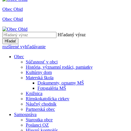
Obec Obid
Obec Obid
Hľadaný výraz
Hľadať
rozšírené vyhľadávanie
Obec
Súčasnosť v obci
História, významní rodáci, pamiatky
Kultúrny dom
Materská škola
Dokumenty, oznamy MŠ
Fotogaléria MŠ
Knižnica
Rímskokatolícka cirkev
Náučný chodník
Partnerská obec
Samospráva
Starostka obce
Poslanci OZ
Hlavný kontrolór