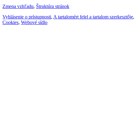
Zmena vzhľadu
,
Štruktúra stránok
Vyhlásenie o prístupnosti
,
A tartalomért felel a tartalom szerkesztője
,
Cookies
,
Webové sídlo