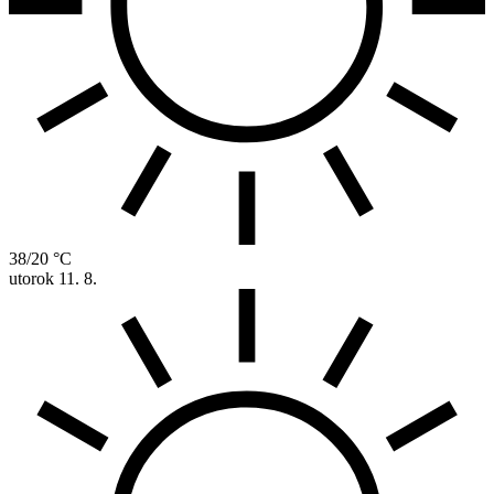
38/20 °C
utorok
11. 8.