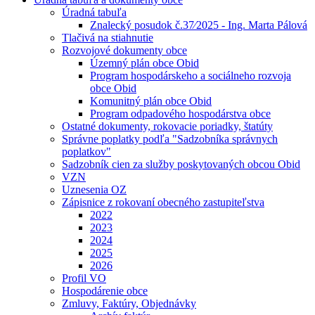
Úradná tabuľa
Znalecký posudok č.37⁄2025 - Ing. Marta Pálová
Tlačivá na stiahnutie
Rozvojové dokumenty obce
Územný plán obce Obid
Program hospodárskeho a sociálneho rozvoja
obce Obid
Komunitný plán obce Obid
Program odpadového hospodárstva obce
Ostatné dokumenty, rokovacie poriadky, štatúty
Správne poplatky podľa "Sadzobníka správnych
poplatkov"
Sadzobník cien za služby poskytovaných obcou Obid
VZN
Uznesenia OZ
Zápisnice z rokovaní obecného zastupiteľstva
2022
2023
2024
2025
2026
Profil VO
Hospodárenie obce
Zmluvy, Faktúry, Objednávky