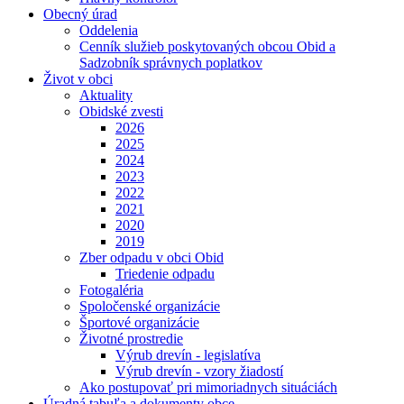
Obecný úrad
Oddelenia
Cenník služieb poskytovaných obcou Obid a
Sadzobník správnych poplatkov
Život v obci
Aktuality
Obidské zvesti
2026
2025
2024
2023
2022
2021
2020
2019
Zber odpadu v obci Obid
Triedenie odpadu
Fotogaléria
Spoločenské organizácie
Športové organizácie
Životné prostredie
Výrub drevín - legislatíva
Výrub drevín - vzory žiadostí
Ako postupovať pri mimoriadnych situáciách
Úradná tabuľa a dokumenty obce